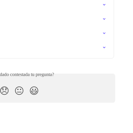
ado contestada tu pregunta?
😞
😐
😃