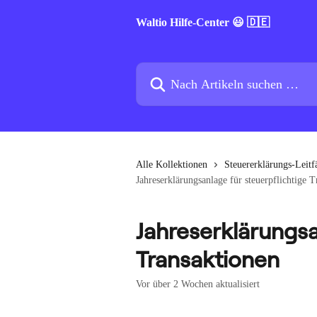
Zum Hauptinhalt springen
Waltio Hilfe-Center 😃 🇩🇪
Nach Artikeln suchen …
Alle Kollektionen
Steuererklärungs-Leitf
Jahreserklärungsanlage für steuerpflichtige 
Jahreserklärungsa
Transaktionen
Vor über 2 Wochen aktualisiert