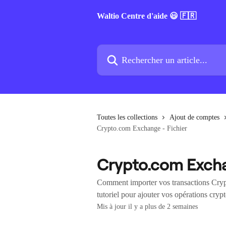
Passer au contenu principal
Waltio Centre d'aide 😃 🇫🇷
Rechercher un article...
Toutes les collections
Ajout de comptes
Crypto.com Exchange - Fichier
Crypto.com Excha
Comment importer vos transactions Cryp
tutoriel pour ajouter vos opérations cryp
Mis à jour il y a plus de 2 semaines