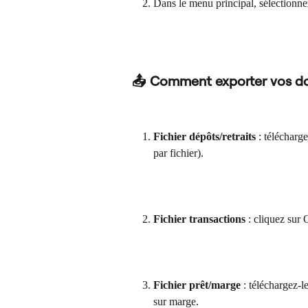
Dans le menu principal, sélectionne
📤 Comment exporter vos d
Fichier dépôts/retraits
 : télécharg
par fichier).
Fichier transactions
 : cliquez sur 
Fichier prêt/marge
 : téléchargez-l
sur marge.