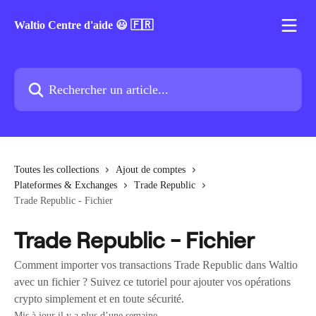
Passer au contenu principal
Waltio Centre d'aide 😃 🇫🇷
Rechercher un article...
Toutes les collections
Ajout de comptes
Plateformes & Exchanges
Trade Republic
Trade Republic - Fichier
Trade Republic - Fichier
Comment importer vos transactions Trade Republic dans Waltio
avec un fichier ? Suivez ce tutoriel pour ajouter vos opérations
crypto simplement et en toute sécurité.
Mis à jour il y a plus d’une semaine