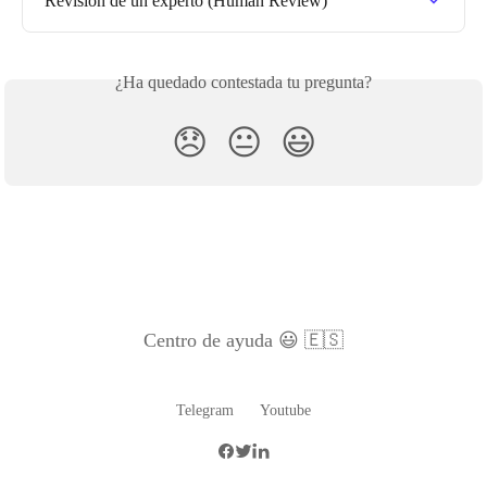
Revisión de un experto (Human Review)
¿Ha quedado contestada tu pregunta?
😞
😐
😃
Centro de ayuda 😃 🇪🇸
Telegram
Youtube