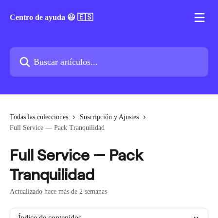
Ir al contenido principal
Centro de ayuda 😃 🇪🇸
Buscar artículos...
Todas las colecciones
Suscripción y Ajustes
Full Service — Pack Tranquilidad
Full Service — Pack
Tranquilidad
Actualizado hace más de 2 semanas
Índice de contenidos