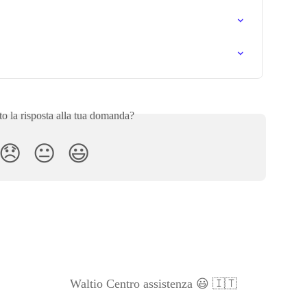
to la risposta alla tua domanda?
😞
😐
😃
Waltio Centro assistenza 😃 🇮🇹