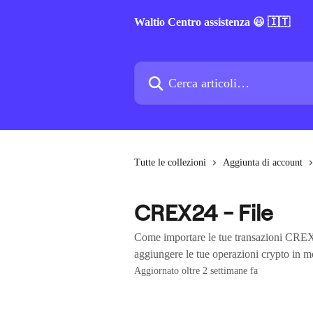
Vai al contenuto principale
Waltio Centro assistenza 😃 🇮🇹
Cerca articoli…
Tutte le collezioni
Aggiunta di account
CREX24 - File
Come importare le tue transazioni CREX2
aggiungere le tue operazioni crypto in m
Aggiornato oltre 2 settimane fa