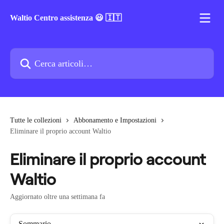
Vai al contenuto principale
Waltio Centro assistenza 😃 🇮🇹
Cerca articoli…
Tutte le collezioni
Abbonamento e Impostazioni
Eliminare il proprio account Waltio
Eliminare il proprio account
Waltio
Aggiornato oltre una settimana fa
Sommario