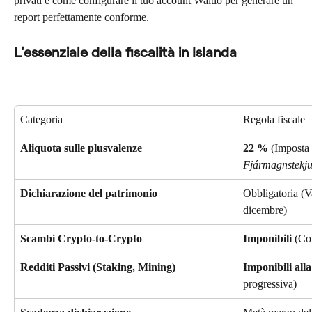
privati e come configurare il tuo account Waltio per generare un 
report perfettamente conforme.
L'essenziale della fiscalità in Islanda
Categoria
Regola fiscale
Aliquota sulle plusvalenze
22 %
 (Imposta s
Fjármagnstekju
Dichiarazione del patrimonio
Obbligatoria (Va
dicembre)
Scambi Crypto-to-Crypto
Imponibili
 (Co
Redditi Passivi (Staking, Mining)
Imponibili alla
progressiva)