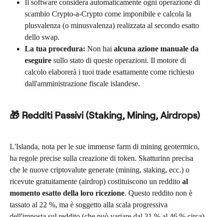
Il software considera automaticamente ogni operazione di 
scambio Crypto-a-Crypto come imponibile e calcola la 
plusvalenza (o minusvalenza) realizzata al secondo esatto 
dello swap.
La tua procedura:
 Non hai 
alcuna azione manuale da 
eseguire
 sullo stato di queste operazioni. Il motore di 
calcolo elaborerà i tuoi trade esattamente come richiesto 
dall'amministrazione fiscale islandese.
🎁 Redditi Passivi (Staking, Mining, Airdrops)
L'Islanda, nota per le sue immense farm di mining geotermico, 
ha regole precise sulla creazione di token. Skatturinn precisa 
che le nuove criptovalute generate (mining, staking, ecc.) o 
ricevute gratuitamente (airdrop) costituiscono un reddito 
al 
momento esatto della loro ricezione
. Questo reddito non è 
tassato al 22 %, ma è soggetto alla scala progressiva 
dell'imposta sul reddito (che può variare dal 31 % al 46 % circa).