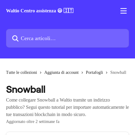
Vai al contenuto principale
Waltio Centro assistenza 😃 🇮🇹
Cerca articoli…
Tutte le collezioni
Aggiunta di account
Portafogli
Snowball
Snowball
Come collegare Snowball a Waltio tramite un indirizzo
pubblico? Segui questo tutorial per importare automaticamente le
tue transazioni blockchain in modo sicuro.
Aggiornato oltre 2 settimane fa