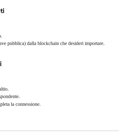
ti
o.
iave pubblica) dalla blockchain che desideri importare.
i
ltio.
ispondente.
pleta la connessione.