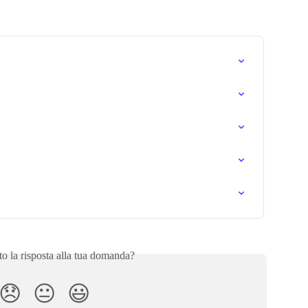
to la risposta alla tua domanda?
😞
😐
😃