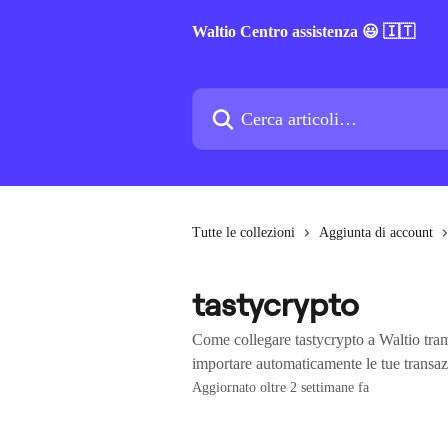
Vai al contenuto principale
Waltio Centro assistenza 😃 🇮🇹
Cerca articoli…
Tutte le collezioni
Aggiunta di account
tastycrypto
Come collegare tastycrypto a Waltio tram
importare automaticamente le tue transa
Aggiornato oltre 2 settimane fa