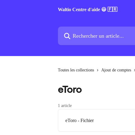
Passer au contenu principal
Waltio Centre d'aide 😃 🇫🇷
Rechercher un article...
Toutes les collections
Ajout de comptes
eToro
1 article
eToro - Fichier