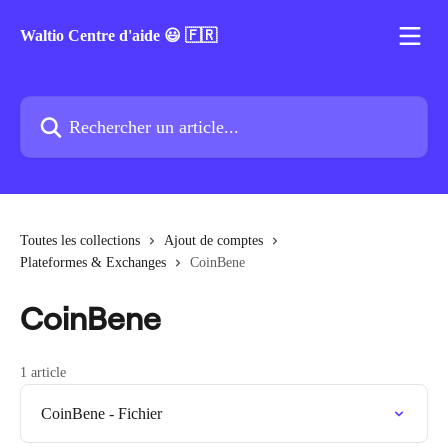
Passer au contenu principal
Waltio Centre d'aide 😃 🇫🇷
Rechercher un article...
Toutes les collections
Ajout de comptes
Plateformes & Exchanges
CoinBene
CoinBene
1 article
CoinBene - Fichier