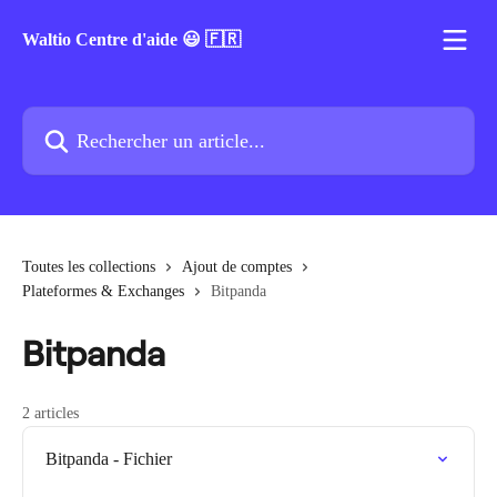
Passer au contenu principal
Waltio Centre d'aide 😃 🇫🇷
Rechercher un article...
Toutes les collections
Ajout de comptes
Plateformes & Exchanges
Bitpanda
Bitpanda
2 articles
Bitpanda - Fichier