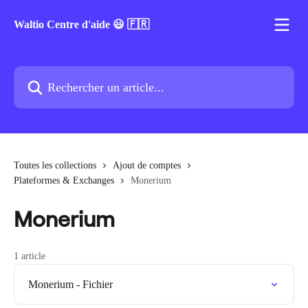
Passer au contenu principal
Waltio Centre d'aide 😃 🇫🇷
Rechercher un article...
Toutes les collections
Ajout de comptes
Plateformes & Exchanges
Monerium
Monerium
1 article
Monerium - Fichier