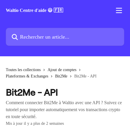
Passer au contenu principal
Waltio Centre d'aide 😃 🇫🇷
Rechercher un article...
Toutes les collections
Ajout de comptes
Plateformes & Exchanges
Bit2Me
Bit2Me - API
Bit2Me - API
Comment connecter Bit2Me à Waltio avec une API ? Suivez ce
tutoriel pour importer automatiquement vos transactions crypto
en toute sécurité.
Mis à jour il y a plus de 2 semaines