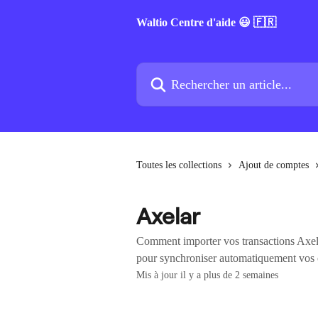
Passer au contenu principal
Waltio Centre d'aide 😃 🇫🇷
Rechercher un article...
Toutes les collections
Ajout de comptes
Axelar
Comment importer vos transactions Axela
pour synchroniser automatiquement vos o
Mis à jour il y a plus de 2 semaines