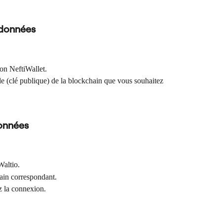
 données
on NeftiWallet.
le (clé publique) de la blockchain que vous souhaitez 
onnées
Waltio.
hain correspondant.
ez la connexion.