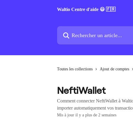
Passer au contenu principal
Waltio Centre d'aide 😃 🇫🇷
Rechercher un article...
Toutes les collections
Ajout de comptes
NeftiWallet
Comment connecter NeftiWallet à Waltio 
importer automatiquement vos transaction
Mis à jour il y a plus de 2 semaines