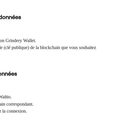
 données
ion Grindery Wallet.
le (clé publique) de la blockchain que vous souhaitez 
onnées
Waltio.
hain correspondant.
ez la connexion.