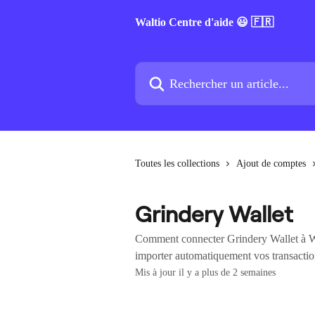
Passer au contenu principal
Waltio Centre d'aide 😃 🇫🇷
Rechercher un article...
Toutes les collections
Ajout de comptes
Grindery Wallet
Comment connecter Grindery Wallet à Wal
importer automatiquement vos transaction
Mis à jour il y a plus de 2 semaines