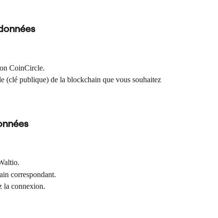
 données
ion CoinCircle.
le (clé publique) de la blockchain que vous souhaitez 
onnées
Waltio.
hain correspondant.
ez la connexion.