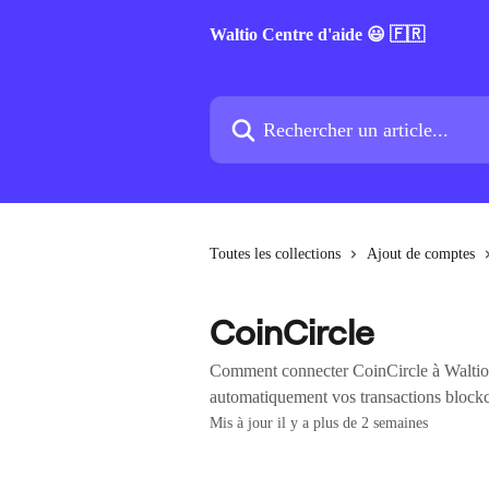
Passer au contenu principal
Waltio Centre d'aide 😃 🇫🇷
Rechercher un article...
Toutes les collections
Ajout de comptes
CoinCircle
Comment connecter CoinCircle à Waltio a
automatiquement vos transactions blockch
Mis à jour il y a plus de 2 semaines