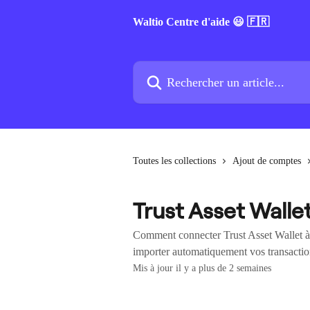
Passer au contenu principal
Waltio Centre d'aide 😃 🇫🇷
Rechercher un article...
Toutes les collections
Ajout de comptes
Trust Asset Walle
Comment connecter Trust Asset Wallet à 
importer automatiquement vos transaction
Mis à jour il y a plus de 2 semaines