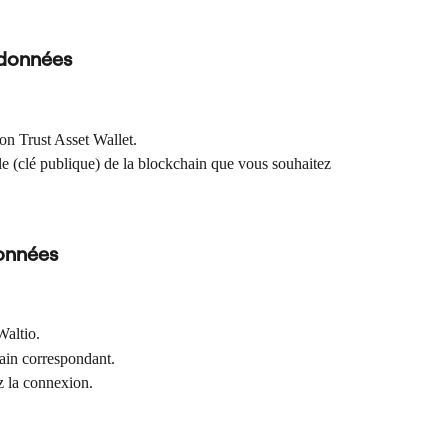
 données
on Trust Asset Wallet.
le (clé publique) de la blockchain que vous souhaitez 
onnées
Waltio.
hain correspondant.
ez la connexion.