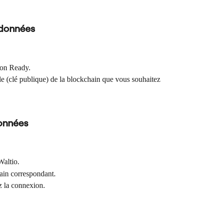
 données
ion Ready.
le (clé publique) de la blockchain que vous souhaitez 
onnées
Waltio.
hain correspondant.
ez la connexion.