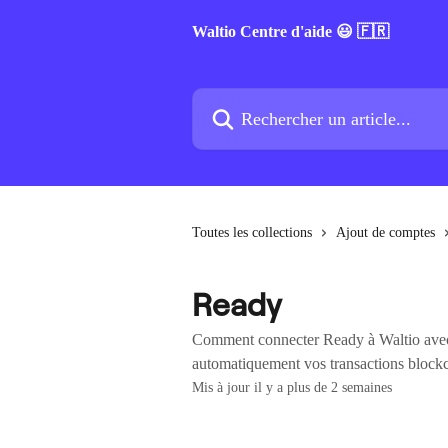
Passer au contenu principal
Waltio Centre d'aide 😃 🇫🇷
Rechercher un article...
Toutes les collections
Ajout de comptes
Ready
Comment connecter Ready à Waltio avec 
automatiquement vos transactions blockch
Mis à jour il y a plus de 2 semaines