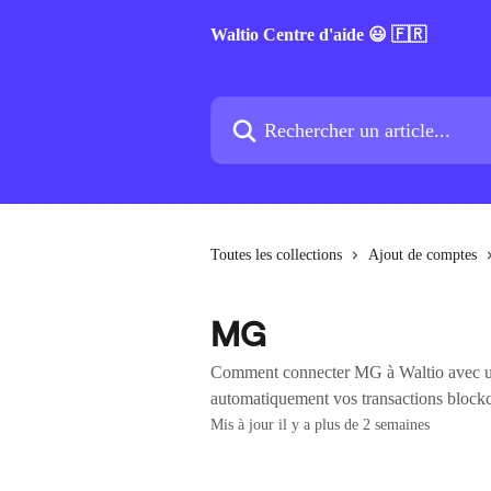
Passer au contenu principal
Waltio Centre d'aide 😃 🇫🇷
Rechercher un article...
Toutes les collections
Ajout de comptes
MG
Comment connecter MG à Waltio avec une
automatiquement vos transactions blockch
Mis à jour il y a plus de 2 semaines