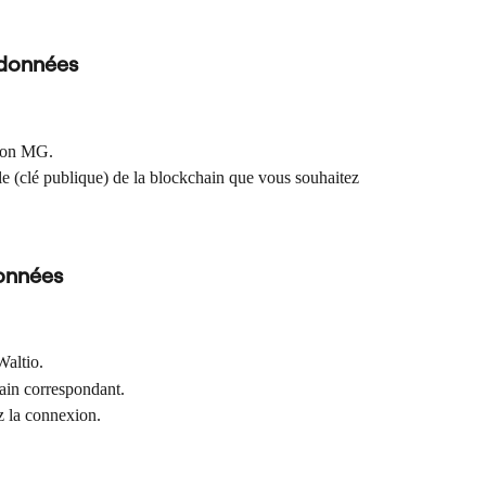
 données
sion MG.
le (clé publique) de la blockchain que vous souhaitez 
onnées
Waltio.
hain correspondant.
ez la connexion.