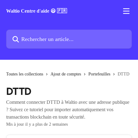
Passer au contenu principal
Waltio Centre d'aide 😃 🇫🇷
Rechercher un article...
Toutes les collections
Ajout de comptes
Portefeuilles
DTTD
DTTD
Comment connecter DTTD à Waltio avec une adresse publique
? Suivez ce tutoriel pour importer automatiquement vos
transactions blockchain en toute sécurité.
Mis à jour il y a plus de 2 semaines