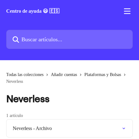
Ir al contenido principal
Centro de ayuda 😃 🇪🇸
Buscar artículos...
Todas las colecciones
Añadir cuentas
Plataformas y Bolsas
Neverless
Neverless
1 artículo
Neverless - Archivo