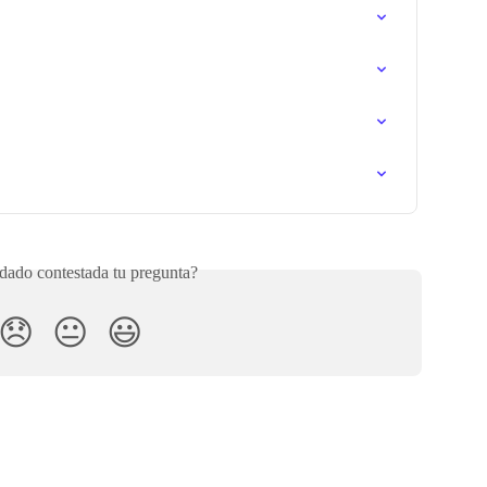
ado contestada tu pregunta?
😞
😐
😃