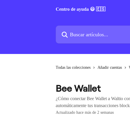
Ir al contenido principal
Centro de ayuda 😃 🇪🇸
Buscar artículos...
Todas las colecciones
Añadir cuentas
Bee Wallet
¿Cómo conectar Bee Wallet a Waltio con 
automáticamente tus transacciones block
Actualizado hace más de 2 semanas