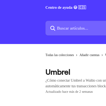
Ir al contenido principal
Centro de ayuda 😃 🇪🇸
Buscar artículos...
Todas las colecciones
Añadir cuentas
Umbrel
¿Cómo conectar Umbrel a Waltio con una 
automáticamente tus transacciones block
Actualizado hace más de 2 semanas