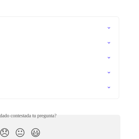
ado contestada tu pregunta?
😞
😐
😃