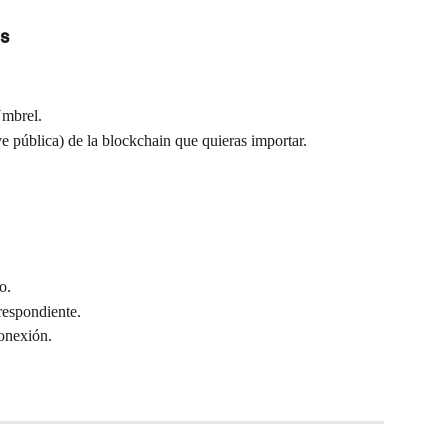
s
Umbrel.
ve pública) de la blockchain que quieras importar.
o.
respondiente.
conexión.