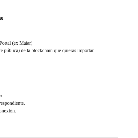
s
Portal (ex Maiar).
ve pública) de la blockchain que quieras importar.
o.
respondiente.
conexión.