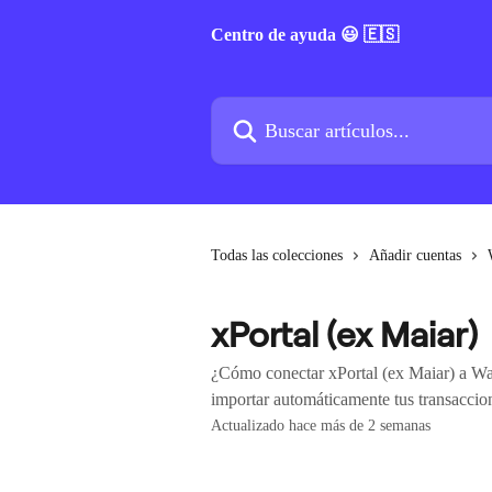
Ir al contenido principal
Centro de ayuda 😃 🇪🇸
Buscar artículos...
Todas las colecciones
Añadir cuentas
xPortal (ex Maiar)
¿Cómo conectar xPortal (ex Maiar) a Walt
importar automáticamente tus transaccio
Actualizado hace más de 2 semanas