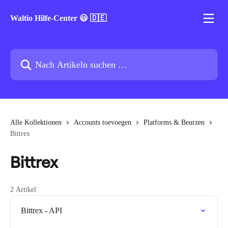
Zum Hauptinhalt springen
Waltio Hilfe-Center 😃 🇩🇪
Nach Artikeln suchen …
Alle Kollektionen
Accounts toevoegen
Platforms & Beurzen
Bittrex
Bittrex
2 Artikel
Bittrex - API