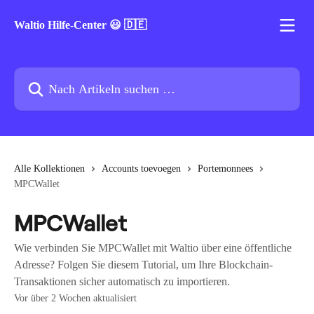
Zum Hauptinhalt springen
Waltio Hilfe-Center 😃 🇩🇪
Nach Artikeln suchen …
Alle Kollektionen
Accounts toevoegen
Portemonnees
MPCWallet
MPCWallet
Wie verbinden Sie MPCWallet mit Waltio über eine öffentliche
Adresse? Folgen Sie diesem Tutorial, um Ihre Blockchain-
Transaktionen sicher automatisch zu importieren.
Vor über 2 Wochen aktualisiert