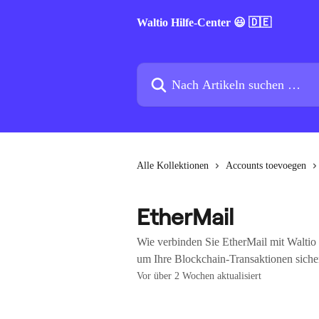
Zum Hauptinhalt springen
Waltio Hilfe-Center 😃 🇩🇪
Nach Artikeln suchen …
Alle Kollektionen
Accounts toevoegen
EtherMail
Wie verbinden Sie EtherMail mit Waltio 
um Ihre Blockchain-Transaktionen sicher
Vor über 2 Wochen aktualisiert