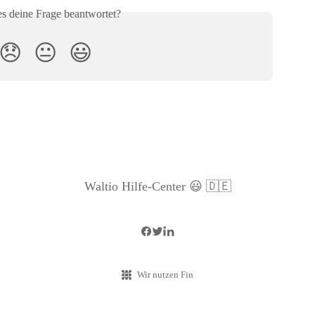
es deine Frage beantwortet?
😞
😐
😃
Waltio Hilfe-Center 😃 🇩🇪
Wir nutzen Fin